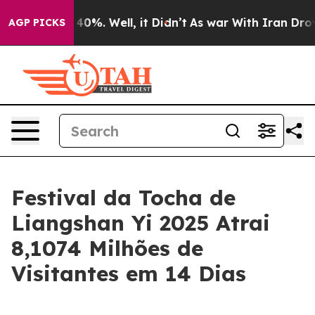
Around 40%. Well, it Didn’t
As war With Iran Drove o
AGP PICKS
Festival da Tocha de
Liangshan Yi 2025 Atrai
8,1074 Milhões de
Visitantes em 14 Dias