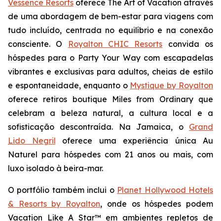
Vessence Resorts
oferece
The Art of Vacation
através
de uma abordagem de bem-estar para viagens com
tudo incluído, centrada no equilíbrio e na conexão
consciente. O
Royalton CHIC Resorts
convida os
hóspedes para o
Party Your Way
com escapadelas
vibrantes e exclusivas para adultos, cheias de estilo
e espontaneidade, enquanto o
Mystique by Royalton
oferece retiros boutique
Miles from Ordinary
que
celebram a beleza natural, a cultura local e a
sofisticação descontraída. Na Jamaica, o
Grand
Lido Negril
oferece uma experiência única
Au
Naturel
para hóspedes com 21 anos ou mais, com
luxo isolado à beira-mar.
O portfólio também inclui o
Planet Hollywood Hotels
& Resorts by Royalton
, onde os hóspedes podem
Vacation Like A Star™
em ambientes repletos de