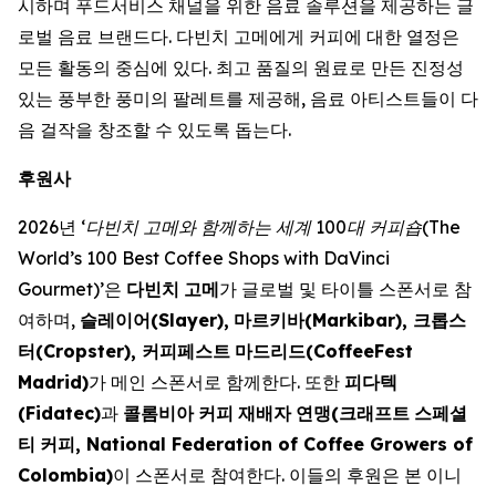
시하며 푸드서비스 채널을 위한 음료 솔루션을 제공하는 글
로벌 음료 브랜드다. 다빈치 고메에게 커피에 대한 열정은
모든 활동의 중심에 있다. 최고 품질의 원료로 만든 진정성
있는 풍부한 풍미의 팔레트를 제공해, 음료 아티스트들이 다
음 걸작을 창조할 수 있도록 돕는다. ​
후원사
2026년
‘
다빈치
고메와
함께하는
세계
100
대
커피숍
(The
World’s 100 Best Coffee Shops with DaVinci
Gourmet)’
은
다빈치
고메
가 글로벌 및 타이틀 스폰서로 참
여하며,
슬레이어
(Slayer),
마르키바
(Markibar),
크롭스
터
(Cropster),
커피페스트
마드리드
(CoffeeFest
Madrid)
가 메인 스폰서로 함께한다. 또한
피다텍
(Fidatec)
과
콜롬비아
커피
재배자
연맹
(
크래프트
스페셜
티
커피
, National Federation of Coffee Growers of
Colombia)
이 스폰서로 참여한다. 이들의 후원은 본 이니