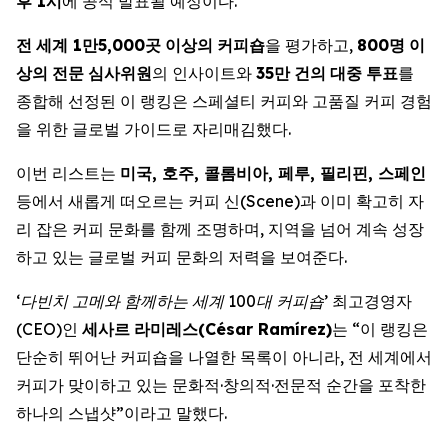
후
1
시
에 공식 발표될 예정이다.
전
세계
1
만
5,000
곳
이상의
커피숍
을 평가하고,
800
명
이
상의
전문
심사위원
의 인사이트와
35
만
건의
대중
투표
를
종합해 선정된 이 랭킹은 스페셜티 커피와 고품질 커피 경험
을 위한 글로벌 가이드로 자리매김했다.
이번 리스트는
미국
,
호주
,
콜롬비아
,
페루
,
필리핀
,
스페인
등에서 새롭게 떠오르는 커피 신(Scene)과 이미 확고히 자
리 잡은 커피 문화를 함께 조명하며, 지역을 넘어 계속 성장
하고 있는 글로벌 커피 문화의 저력을 보여준다.
‘
다빈치 고메와 함께하는 세계
100
대
커피숍
’
최고경영자
(CEO)인
세사르
라미레스
(César Ramírez)
는 “이 랭킹은
단순히 뛰어난 커피숍을 나열한 목록이 아니라, 전 세계에서
커피가 맞이하고 있는 문화적·창의적·전문적 순간을 포착한
하나의 스냅샷”이라고 말했다.