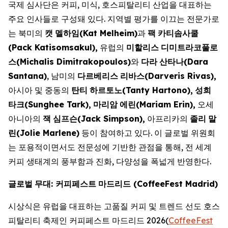
국제 심사단은 커피, 미식, 호스피탈리티 산업을 대표하는
주요 인사들로 구성돼 있다. 지역별 평가를 이끄는 전문가로
는 북미의
캣
멜하임
(Kat Melheim)
과
팩
카티솜사쿨
(Pack Katisomsakul),
유럽의
미할리스
디미트라코풀로
스
(Michalis Dimitrakopoulos)
와
다라
산타나
(Dara
Santana)
, 남미의
다르베리스
리바스
(Darveris Rivas),
아시아 및 중동의
탄티
하르토노
(Tanty Hartono),
성희
타크
(Sunghee Tark),
마리암
에린
(Mariam Erin),
오세
아니아의
잭
심프슨
(Jack Simpson),
아프리카의
졸리
말
린
(Jolie Marlene)
등이 참여하고 있다. 이 글로벌 위원회
는 포용적이면서도 전문성에 기반한 관점을 통해, 전 세계
커피 생태계의 풍부함과 진화, 다양성을 폭넓게 반영한다.
글로벌
무대
:
커피페스트
마드리드 (
CoffeeFest Madrid)
시상식은 유럽을 대표하는 고품질 커피 및 트렌드 선도 호스
피탈리티 축제인 커피페스트 마드리드 2026(
CoffeeFest