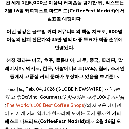
전
세계
1
만
5,000
곳
이상의
커피숍을
평가한
뒤
,
리스트는
2
월
16
일
커피페스트
마드리드
(CoffeeFest Madrid)
에서
발표될
예정이다
.
이번
랭킹은
글로벌
커피
커뮤니티의
핵심
지표로
, 800
명
이상의
업계
전문가와
35
만
명의
대중
투표가
최종
순위에
반영됐다
.
선정
결과는
미국
,
호주
,
콜롬비아
,
페루
,
중국
,
필리핀
,
말
레이시아
,
멕시코
,
한국
,
아랍에미리트
(UAE),
칠레
,
스페인
등에서
고품질
커피
문화가
부상하고
있음을
보여준다
.
마드리드, Feb. 04, 2026 (GLOBE NEWSWIRE) --
‘
다빈
치
고메
(DaVinci Gourmet)
와
함께하는
세계
100
대
커피숍
(
The World’s 100 Best Coffee Shops
)’의 새로운 에디션
이 전 세계 커피 업계가 한자리에 모이는 국제 행사인
커피
페스트
마드리드
(CoffeeFest Madrid)
에서
2
월
16
일
오